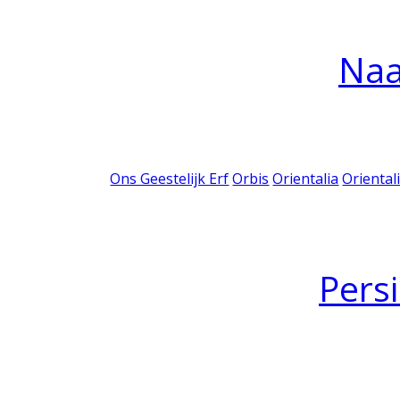
Na
Ons Geestelijk Erf
Orbis
Orientalia
Oriental
Pers