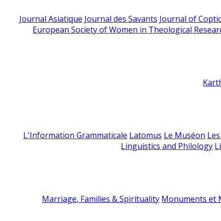
Journal Asiatique
Journal des Savants
Journal of Copti
European Society of Women in Theological Resear
Kart
L'Information Grammaticale
Latomus
Le Muséon
Les
Linguistics and Philology
L
Marriage, Families & Spirituality
Monuments et M