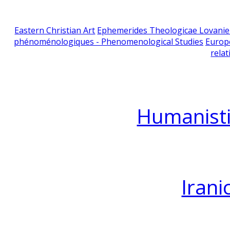
Eastern Christian Art
Ephemerides Theologicae Lovani
phénoménologiques - Phenomenological Studies
Europ
relat
Humanisti
Irani