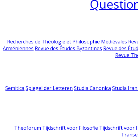
Question
Recherches de Théologie et Philosophie Médiévales
Revu
Arméniennes
Revue des Études Byzantines
Revue des Étu
Revue Th
Semitica
Spiegel der Letteren
Studia Canonica
Studia Iran
Theoforum
Tijdschrift voor Filosofie
Tijdschrift voor
Transe