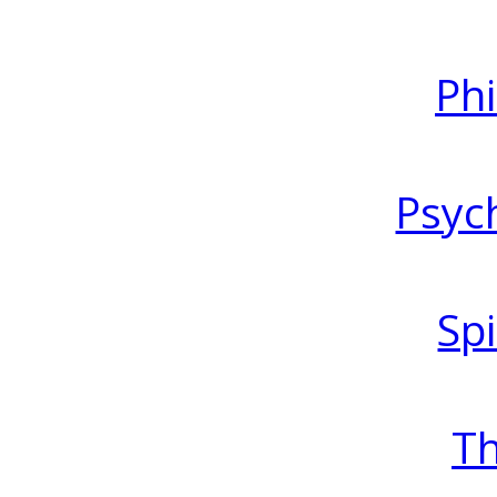
Ph
Psyc
Spi
T