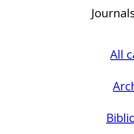
Journal
All 
Arc
Bibli