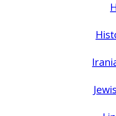
H
Hist
Irani
Jewi