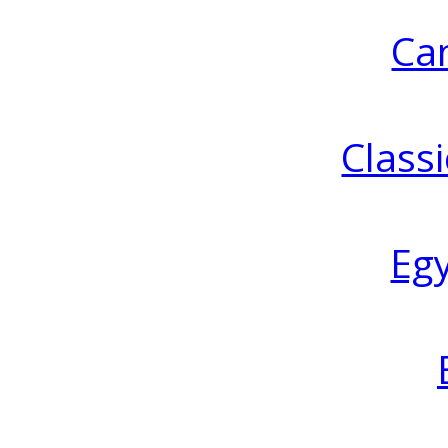
Ca
Classi
Eg