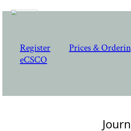
Register
Prices & Orderi
eCSCO
Journ