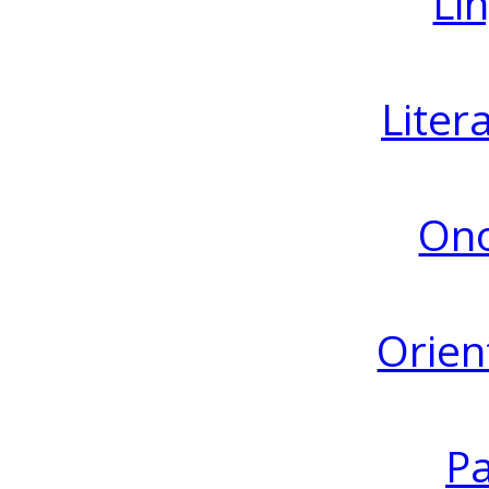
Lin
Liter
Ono
Orien
Pa