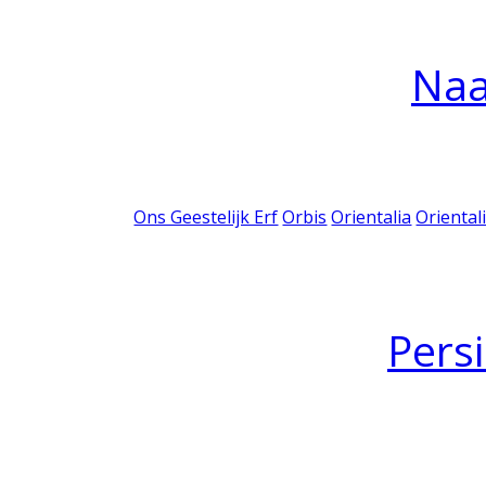
Na
Ons Geestelijk Erf
Orbis
Orientalia
Oriental
Pers