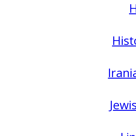
H
Hist
Irani
Jewi