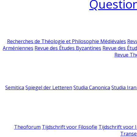
Question
Recherches de Théologie et Philosophie Médiévales
Revu
Arméniennes
Revue des Études Byzantines
Revue des Étu
Revue Th
Semitica
Spiegel der Letteren
Studia Canonica
Studia Iran
Theoforum
Tijdschrift voor Filosofie
Tijdschrift voor
Transe