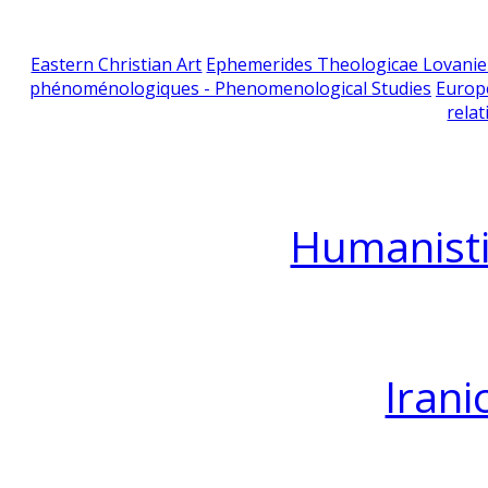
Eastern Christian Art
Ephemerides Theologicae Lovani
phénoménologiques - Phenomenological Studies
Europ
relat
Humanisti
Irani