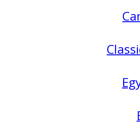
Ca
Classi
Eg