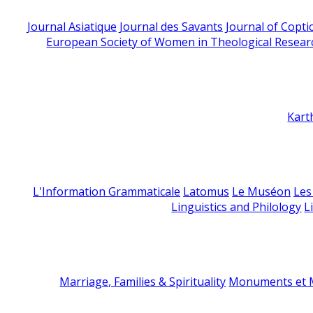
Journal Asiatique
Journal des Savants
Journal of Copti
European Society of Women in Theological Resear
Kart
L'Information Grammaticale
Latomus
Le Muséon
Les
Linguistics and Philology
L
Marriage, Families & Spirituality
Monuments et M