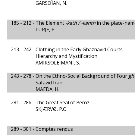
GARSOÏAN, N.
185 - 212 -
The Element
-kath / -kanth
in the place-nam
LURJE, P.
213 - 242 -
Clothing in the Early Ghaznavid Courts
Hierarchy and Mystification
AMIRSOLEIMANI, S.
243 - 278 -
On the Ethno-Social Background of Four
gh
Safavid Iran
MAEDA, H.
281 - 286 -
The Great Seal of Peroz
SKJÆRVØ, P.O.
289 - 301 -
Comptes rendus