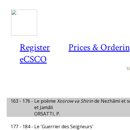
Register
Prices & Orderi
eCSCO
V
163 - 176 -
Le poème
Xosrow va Shirin
de Nezhâmi et s
et Jamâli
ORSATTI, P.
177 - 184 -
Le 'Guerrier des Seigneurs'