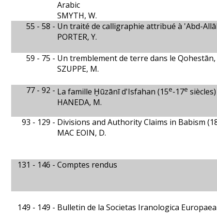
Arabic
SMYTH, W.
55 - 58 -
Un traité de calligraphie attribué à 'Abd-All
PORTER, Y.
59 - 75 -
Un tremblement de terre dans le Qohestān,
SZUPPE, M.
77 - 92 -
e
e
La famille Ḫūzānī d'Isfahan (15
-17
siècles)
HANEDA, M.
93 - 129 -
Divisions and Authority Claims in Babism (1
MAC EOIN, D.
131 - 146 -
Comptes rendus
149 - 149 -
Bulletin de la Societas Iranologica Europaea