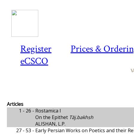
Register
Prices & Orderi
eCSCO
V
Articles
1 - 26 -
Rostamica I
On the Epithet
Tāj.bakhsh
ALISHAN, L.P.
27 - 53 -
Early Persian Works on Poetics and their Rel