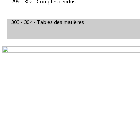
299 - 302 -
Comptes rendus
303 - 304 -
Tables des matières