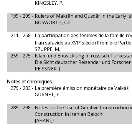
KINGSLEY, P.
199 - 209 -
Rulers of Makrān and Quṣdār in the Early Is
BOSWORTH, C.E.
211 - 258 -
La participation des femmes de la famille roy
e
Iran safavide au XVI
siècle (Première Partie
SZUPPE, M.
259 - 275 -
Islam und Entwicklung in russisch Turkesta
Die Sicht deutscher Reisender und Forscher
REISSNER, J.
Notes et chroniques
279 - 283 -
La première émission monétaire de Valkāš
GURNET, F.
285 - 298 -
Notes on the Use of Genitive Construction 
Construction in Iranian Balochi
JAHANI, C.