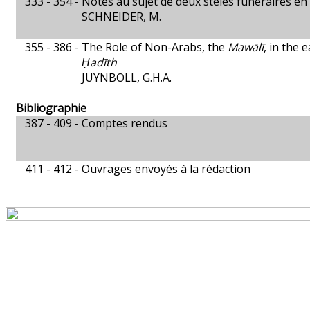
333 - 354 -
Notes au sujet de deux stèles funéraires en
SCHNEIDER, M.
355 - 386 -
The Role of Non-Arabs, the
Mawālī
, in the
Ḥadīth
JUYNBOLL, G.H.A.
Bibliographie
387 - 409 -
Comptes rendus
411 - 412 -
Ouvrages envoyés à la rédaction