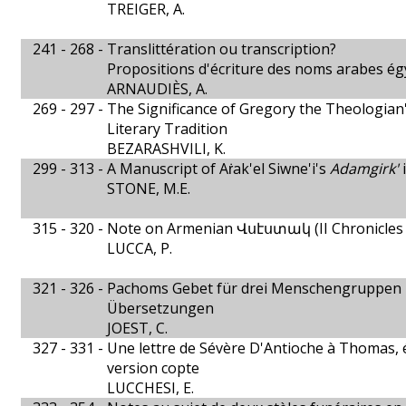
TREIGER, A.
241 - 268 -
Translittération ou transcription?
Propositions d'écriture des noms arabes ég
ARNAUDIÈS, A.
269 - 297 -
The Significance of Gregory the Theologian
Literary Tradition
BEZARASHVILI, K.
299 - 313 -
A Manuscript of Aṙak'el Siwne'i's
Adamgirk'
i
STONE, M.E.
315 - 320 -
Note on Armenian Վսէստակ (II Chronicles 
LUCCA, P.
321 - 326 -
Pachoms Gebet für drei Menschengruppen 
Übersetzungen
JOEST, C.
327 - 331 -
Une lettre de Sévère D'Antioche à Thomas,
version copte
LUCCHESI, E.