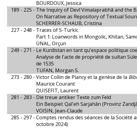
BOURDOUX, Jessica
189 - 225 -
The Inquiry of Devī Vimalaprabhā and the B
On Narrative as Repository of Textual Sourc
SCHERRER-SCHAUB, Cristina
227 - 248 -
Traces of S-Turkic
Part 1: Loanwords in Mongolic, Khitan, Sam
ÜNAL, Orçun
249 - 271 -
Le Kurdistan en tant qu'espace politique co
Analyse de l'acte de propriété de sultan Sü
de 1535
TUFAN, Morgan S.
273 - 280 -
Victor Collin de Plancy et la genèse de la
Bib
Maurice Courant
QUISEFIT, Laurent
281 - 283 -
Die treue antiker Texte zum Feld
Ein Beispiel: Qal'eh Sarjahān (Provinz Zandjā
VOISIN, Jean-Claude
285 - 297 -
Comptes rendus des séances de la Société a
octobre 2024)