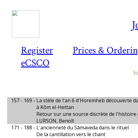
J
Register
Prices & Orderi
eCSCO
Vo
157 - 169 -
La stèle de l'an 6 d'Horemheb découverte d
à Kôm el-Hettan
Retour sur une source discrète de l'histoire
LURSON, Benoît
171 - 188 -
L'ancienneté du Sāmaveda dans le rituel
De la cantillation vers le chant