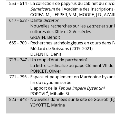
553 - 614 -
La collection de papyrus du cabinet du
Corp
Semiticarum
de l'Académie des Inscriptions 
GOREA, M., LEPPER, V.M., MOORE, J.D., AZA
617 - 638 -
Dante
dictator
Nouvelles recherches sur les
Lettres
et sur 
cultures des XIIIe et XIVe siècles
GRÉVIN, Benoît
665 - 700 -
Recherches archéologiques en cours dans l'
Médard de Soissons (2019-2021)
DEFENTE, Denis
713 - 747 -
Un coup d'état de parchemin?
La lettre cardinalice au pape Clément VII d
PONCET, Olivier
771 - 796 -
Espace et peuplement en Macédoine byzantine
fin du royaume serbe
L'apport de la
Tabula Imperii Byzantini
POPOVIĆ, Mihailo St.
823 - 848 -
Nouvelles données sur le site de Gourob (É
YOYOTTE, Marine