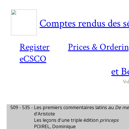
Comptes rendus des sé
Register
Prices & Orderi
eCSCO
et B
Vo
509 - 535 -
Les premiers commentaires latins au
De mem
d'Aristote
Les leçons d'une triple édition
princeps
POIREL, Dominique