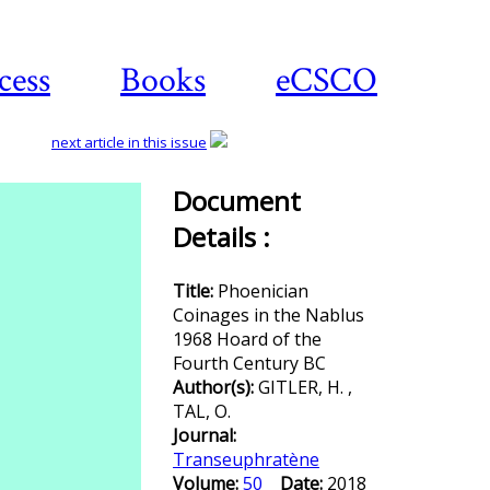
cess
Books
eCSCO
next article in this issue
Document
Details :
Download
article
Title:
Phoenician
Coinages in the Nablus
1968 Hoard of the
Fourth Century BC
Author(s):
GITLER, H. ,
TAL, O.
Journal:
Transeuphratène
Volume:
50
Date:
2018