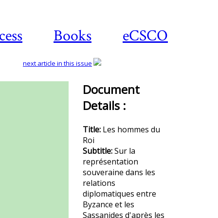
cess
Books
eCSCO
next article in this issue
Document
Details :
Download
article
Title:
Les hommes du
Roi
Subtitle:
Sur la
représentation
souveraine dans les
relations
diplomatiques entre
Byzance et les
Sassanides d'après les