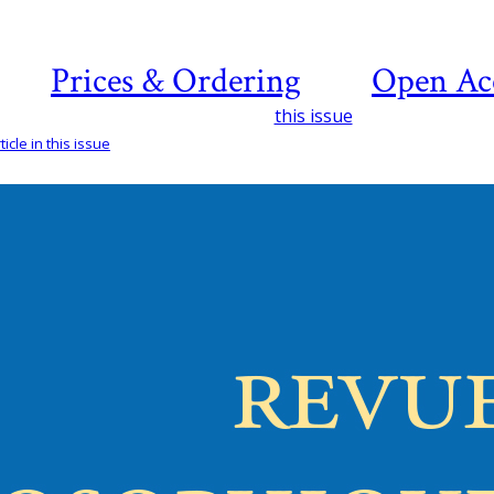
Prices & Ordering
Open Ac
this issue
icle in this issue