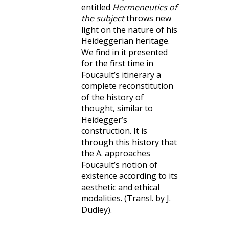
entitled
Hermeneutics of
the subject
throws new
light on the nature of his
Heideggerian heritage.
We find in it presented
for the first time in
Foucault’s itinerary a
complete reconstitution
of the history of
thought, similar to
Heidegger’s
construction. It is
through this history that
the A. approaches
Foucault’s notion of
existence according to its
aesthetic and ethical
modalities. (Transl. by J.
Dudley).