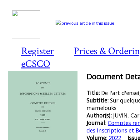
previous article in this issue
Register
Prices & Orderi
eCSCO
Document Detai
Title:
De l'art d'ense
Subtitle:
Sur quelque
mamelouks
Author(s):
JUVIN, Car
Journal:
Comptes ren
des Inscriptions et B
Volume:
2022
Issue