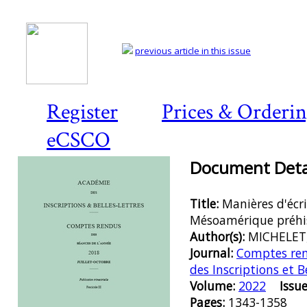
previous article in this issue
Register
Prices & Orderi
eCSCO
Document Detai
Title:
Manières d'écri
Mésoamérique préhi
Author(s):
MICHELET
Journal:
Comptes ren
des Inscriptions et B
Volume:
2022
Issue
Pages:
1343-1358