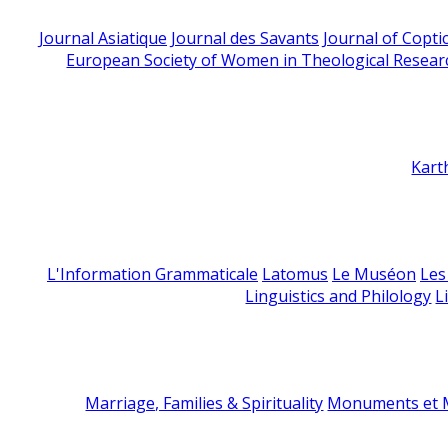
Journal Asiatique
Journal des Savants
Journal of Copti
European Society of Women in Theological Resear
Kart
L'Information Grammaticale
Latomus
Le Muséon
Les
Linguistics and Philology
L
Marriage, Families & Spirituality
Monuments et M