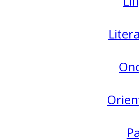
Lin
Liter
Ono
Orien
Pa