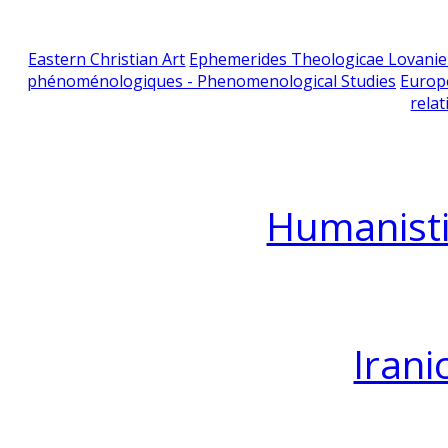
Eastern Christian Art
Ephemerides Theologicae Lovani
phénoménologiques - Phenomenological Studies
Europ
relat
Humanisti
Irani