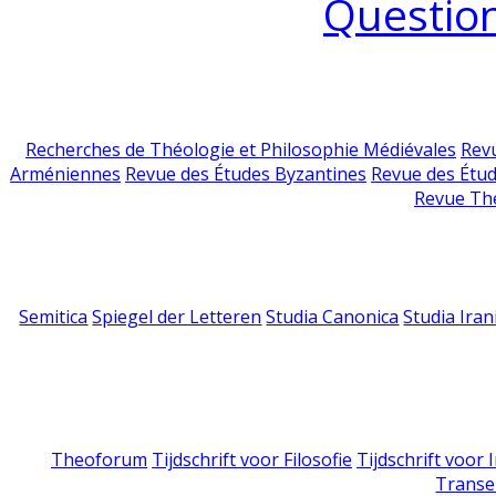
Question
Recherches de Théologie et Philosophie Médiévales
Revu
Arméniennes
Revue des Études Byzantines
Revue des Étu
Revue Th
Semitica
Spiegel der Letteren
Studia Canonica
Studia Iran
Theoforum
Tijdschrift voor Filosofie
Tijdschrift voor
Transe