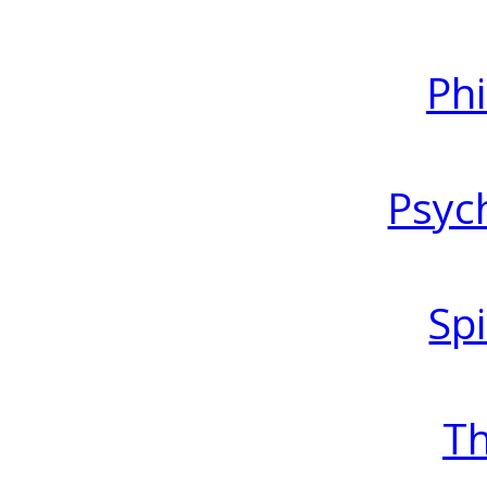
Ph
Psyc
Spi
T