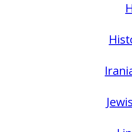
H
Hist
Irani
Jewi