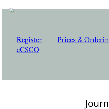
Register
Prices & Orderi
eCSCO
Journ