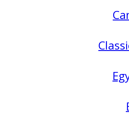
Ca
Classi
Eg