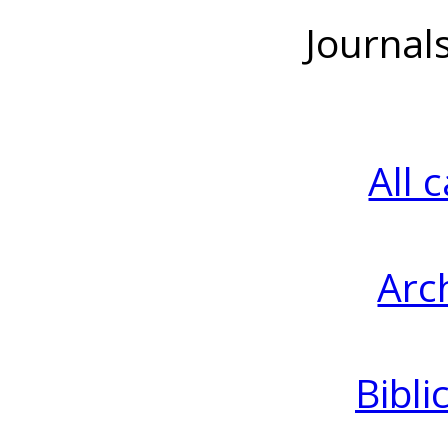
Journal
All 
Arc
Bibli