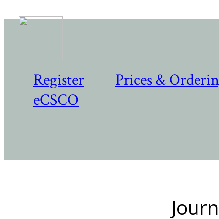
Register
Prices & Orderi
eCSCO
Journ