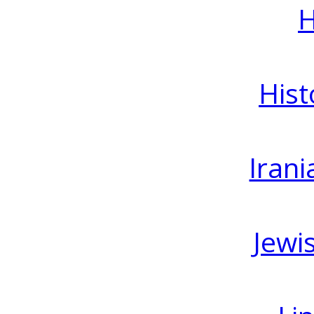
H
Hist
Irani
Jewi