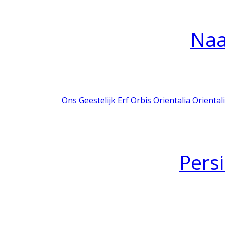
Na
Ons Geestelijk Erf
Orbis
Orientalia
Oriental
Pers