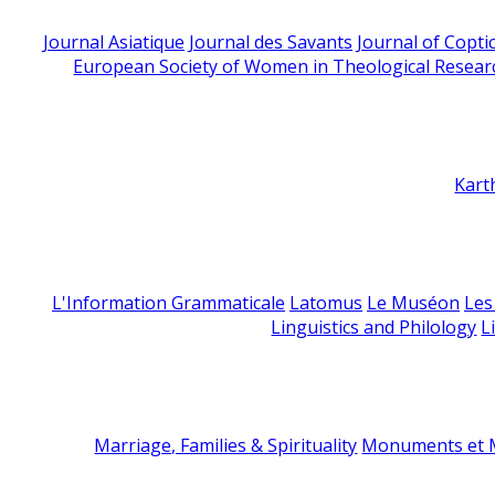
Journal Asiatique
Journal des Savants
Journal of Copti
European Society of Women in Theological Resear
Kart
L'Information Grammaticale
Latomus
Le Muséon
Les
Linguistics and Philology
L
Marriage, Families & Spirituality
Monuments et M