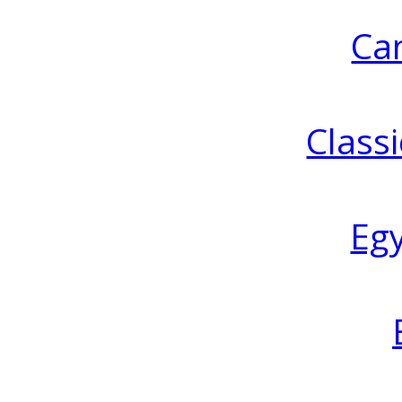
Ca
Classi
Eg