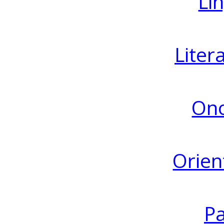
Lin
Liter
Ono
Orien
Pa