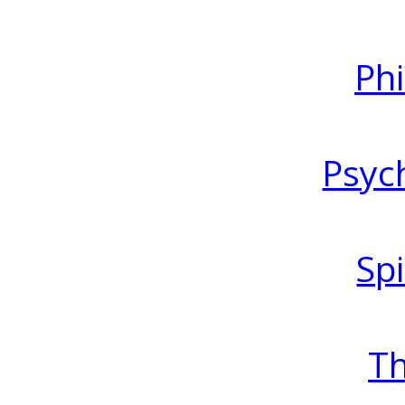
Ph
Psyc
Spi
T