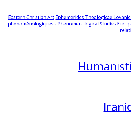
Eastern Christian Art
Ephemerides Theologicae Lovani
phénoménologiques - Phenomenological Studies
Europ
relat
Humanisti
Irani