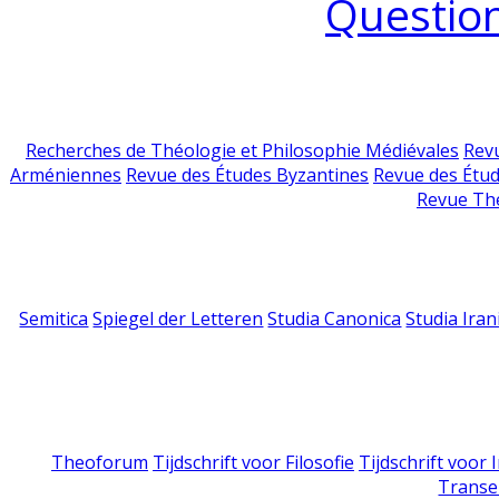
Question
Recherches de Théologie et Philosophie Médiévales
Revu
Arméniennes
Revue des Études Byzantines
Revue des Étu
Revue Th
Semitica
Spiegel der Letteren
Studia Canonica
Studia Iran
Theoforum
Tijdschrift voor Filosofie
Tijdschrift voor
Transe