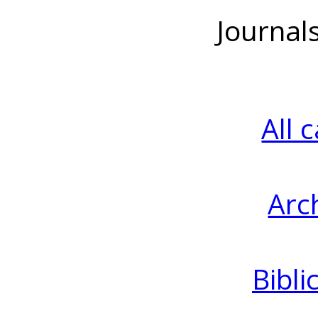
Journal
All 
Arc
Bibli