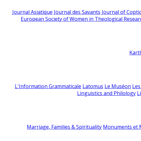
Journal Asiatique
Journal des Savants
Journal of Copti
European Society of Women in Theological Resear
Kart
L'Information Grammaticale
Latomus
Le Muséon
Les
Linguistics and Philology
L
Marriage, Families & Spirituality
Monuments et M