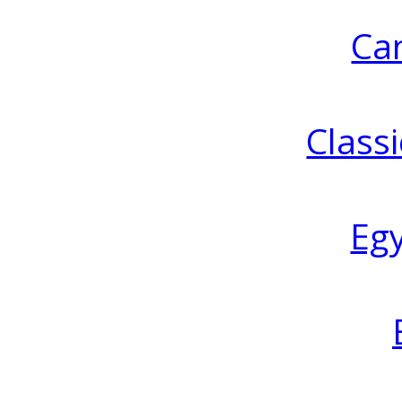
Ca
Classi
Eg