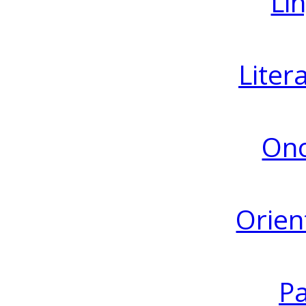
Lin
Liter
Ono
Orien
Pa