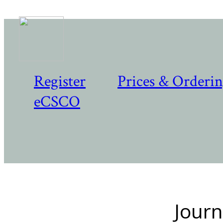
Register
Prices & Orderi
eCSCO
Journ