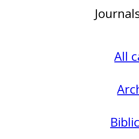
Journal
All 
Arc
Bibli