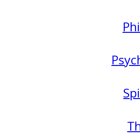
Ph
Psyc
Spi
T