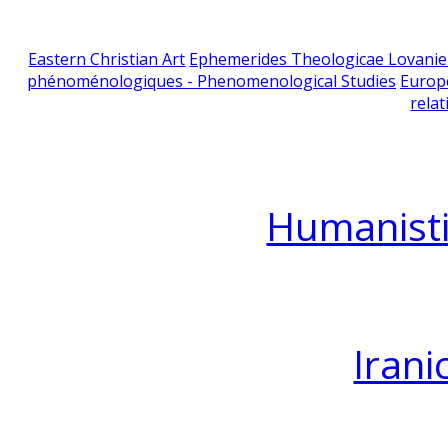
Eastern Christian Art
Ephemerides Theologicae Lovani
phénoménologiques - Phenomenological Studies
Europ
relat
Humanisti
Irani