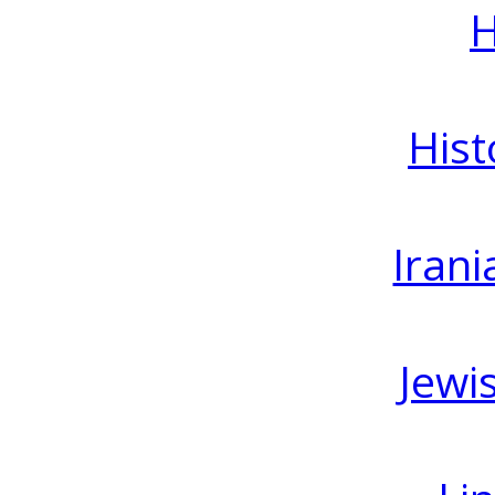
H
Hist
Irani
Jewi