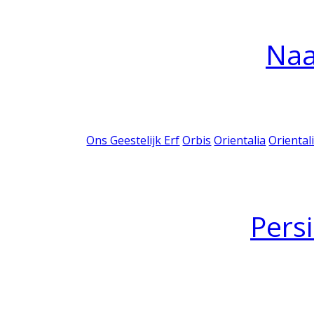
Na
Ons Geestelijk Erf
Orbis
Orientalia
Oriental
Pers