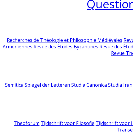
Question
Recherches de Théologie et Philosophie Médiévales
Revu
Arméniennes
Revue des Études Byzantines
Revue des Étu
Revue Th
Semitica
Spiegel der Letteren
Studia Canonica
Studia Iran
Theoforum
Tijdschrift voor Filosofie
Tijdschrift voor
Transe