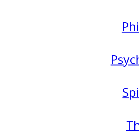
Ph
Psyc
Spi
T