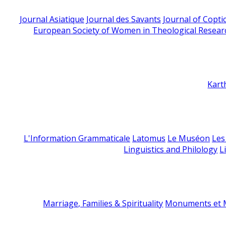
Journal Asiatique
Journal des Savants
Journal of Copti
European Society of Women in Theological Resear
Kart
L'Information Grammaticale
Latomus
Le Muséon
Les
Linguistics and Philology
L
Marriage, Families & Spirituality
Monuments et M