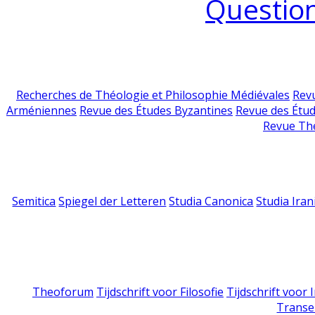
Question
Recherches de Théologie et Philosophie Médiévales
Revu
Arméniennes
Revue des Études Byzantines
Revue des Étu
Revue Th
Semitica
Spiegel der Letteren
Studia Canonica
Studia Iran
Theoforum
Tijdschrift voor Filosofie
Tijdschrift voor
Transe