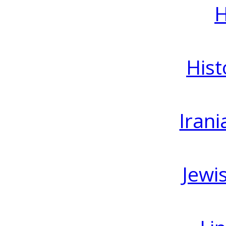
H
Hist
Irani
Jewi