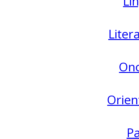
Lin
Liter
Ono
Orien
Pa