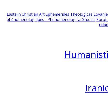
Eastern Christian Art
Ephemerides Theologicae Lovani
phénoménologiques - Phenomenological Studies
Europ
relat
Humanisti
Irani