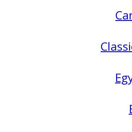
Ca
Classi
Eg