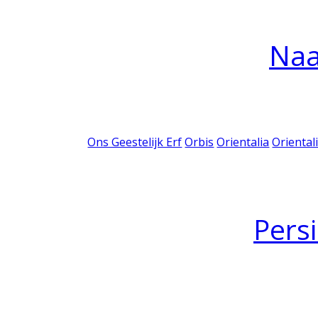
Na
Ons Geestelijk Erf
Orbis
Orientalia
Oriental
Pers