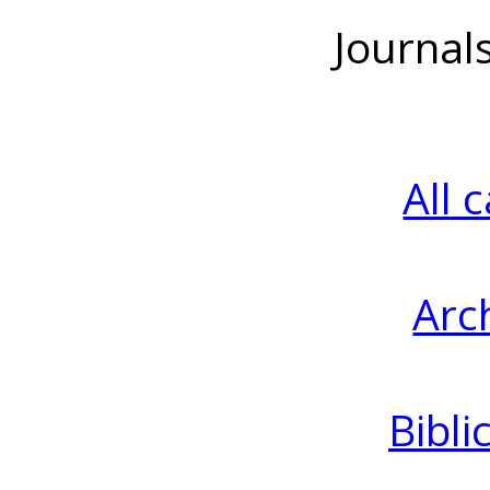
Journal
All 
Arc
Bibli