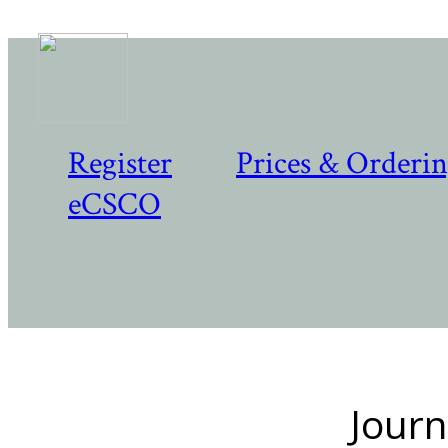
Register
Prices & Orderi
eCSCO
Journ