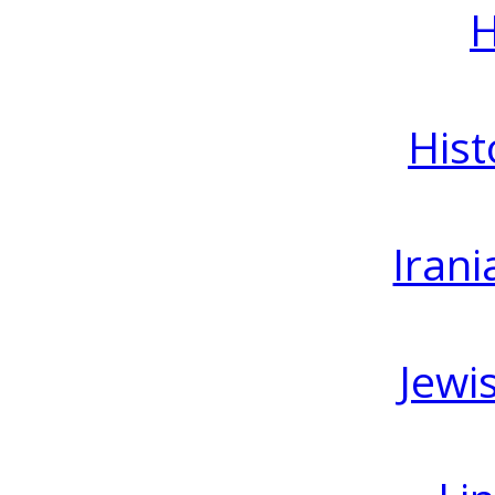
H
Hist
Irani
Jewi