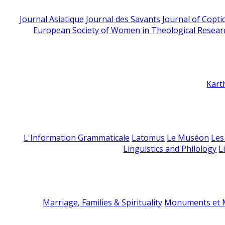
Journal Asiatique
Journal des Savants
Journal of Copti
European Society of Women in Theological Resear
Kart
L'Information Grammaticale
Latomus
Le Muséon
Les
Linguistics and Philology
L
Marriage, Families & Spirituality
Monuments et M