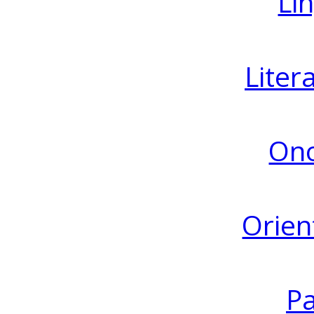
Lin
Liter
Ono
Orien
Pa