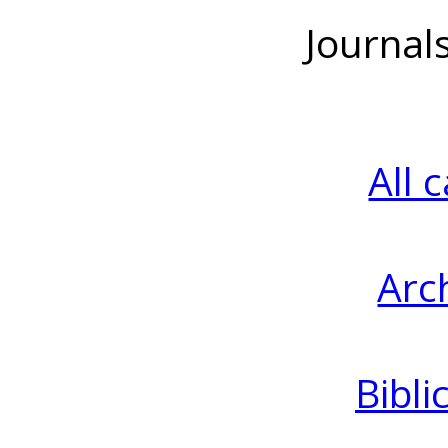
Journal
All 
Arc
Bibli