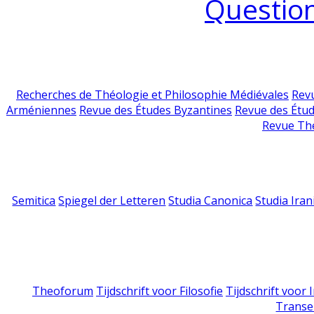
Question
Recherches de Théologie et Philosophie Médiévales
Revu
Arméniennes
Revue des Études Byzantines
Revue des Étu
Revue Th
Semitica
Spiegel der Letteren
Studia Canonica
Studia Iran
Theoforum
Tijdschrift voor Filosofie
Tijdschrift voor
Transe