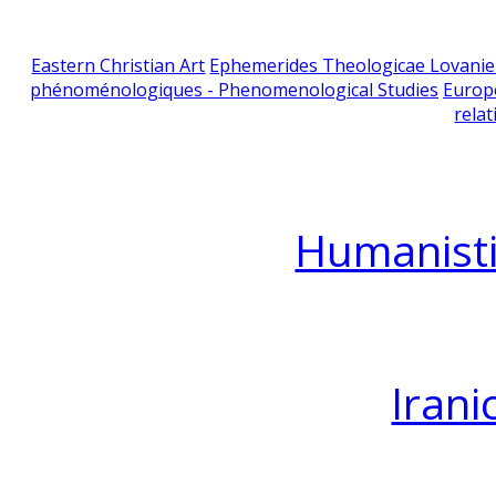
Eastern Christian Art
Ephemerides Theologicae Lovani
phénoménologiques - Phenomenological Studies
Europ
relat
Humanisti
Irani