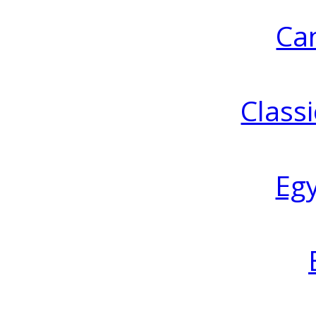
Ca
Classi
Eg