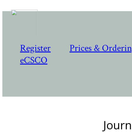
Register
Prices & Orderi
eCSCO
Journ