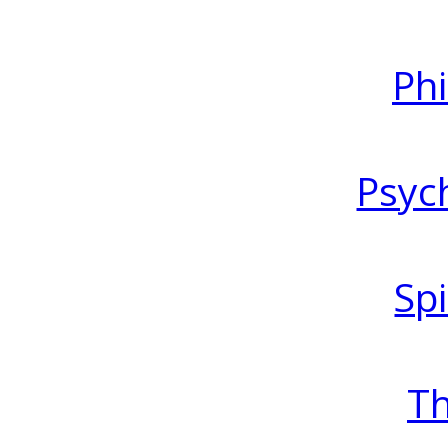
Ph
Psyc
Spi
T