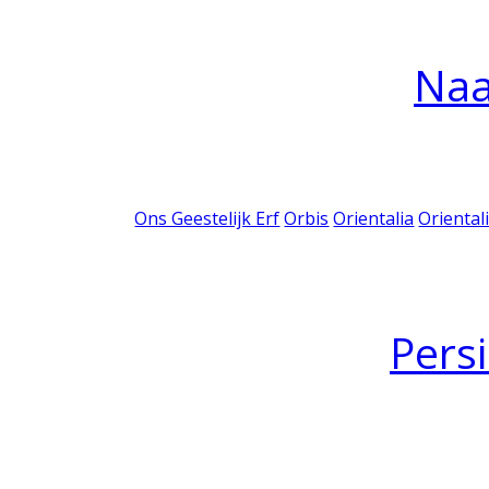
Na
Ons Geestelijk Erf
Orbis
Orientalia
Oriental
Pers