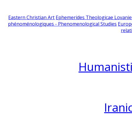
Eastern Christian Art
Ephemerides Theologicae Lovani
phénoménologiques - Phenomenological Studies
Europ
relat
Humanisti
Irani