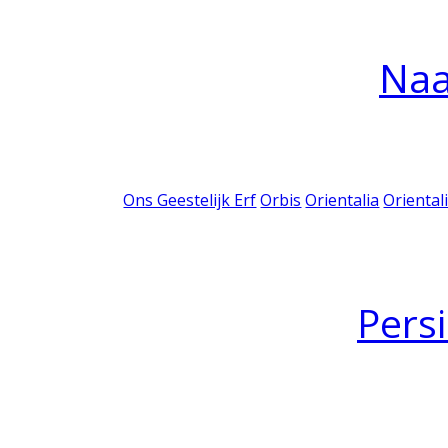
Na
Ons Geestelijk Erf
Orbis
Orientalia
Oriental
Pers