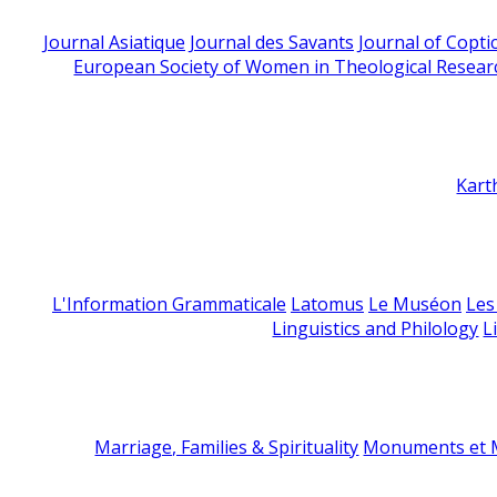
Journal Asiatique
Journal des Savants
Journal of Copti
European Society of Women in Theological Resear
Kart
L'Information Grammaticale
Latomus
Le Muséon
Les
Linguistics and Philology
L
Marriage, Families & Spirituality
Monuments et M