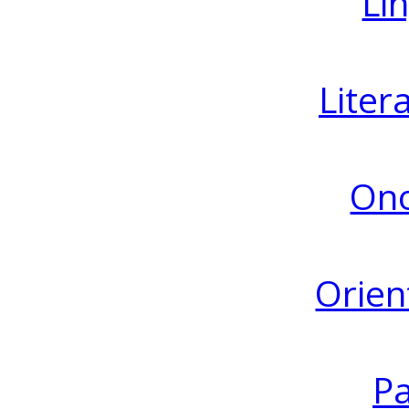
Lin
Liter
Ono
Orien
Pa