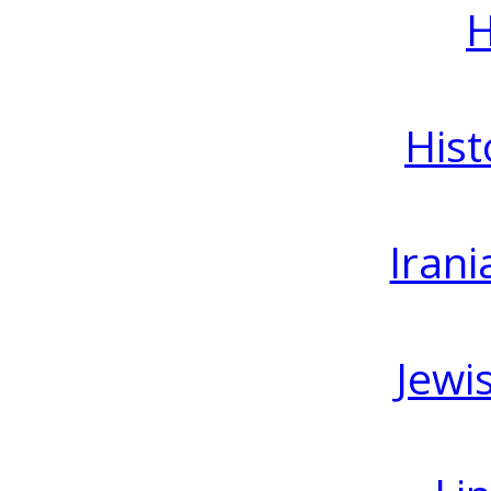
H
Hist
Irani
Jewi