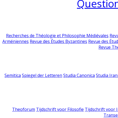
Question
Recherches de Théologie et Philosophie Médiévales
Revu
Arméniennes
Revue des Études Byzantines
Revue des Étu
Revue Th
Semitica
Spiegel der Letteren
Studia Canonica
Studia Iran
Theoforum
Tijdschrift voor Filosofie
Tijdschrift voor
Transe