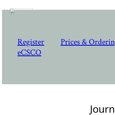
Register
Prices & Orderi
eCSCO
Journ