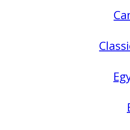
Ca
Classi
Eg