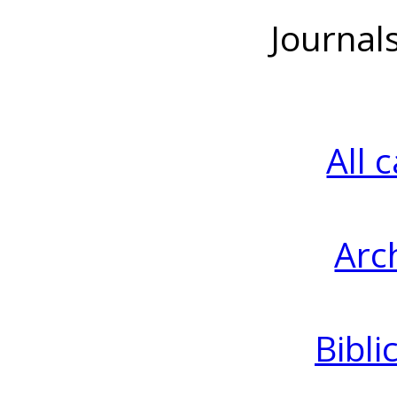
Journal
All 
Arc
Bibli