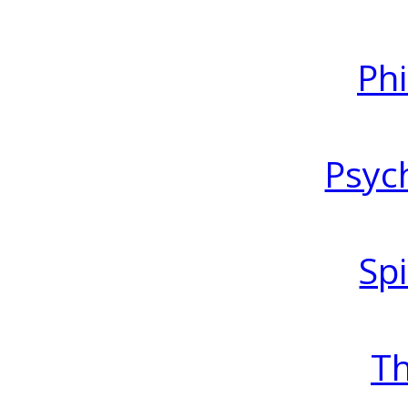
Ph
Psyc
Spi
T