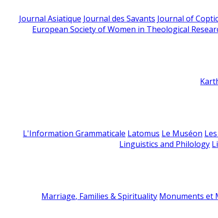
Journal Asiatique
Journal des Savants
Journal of Copti
European Society of Women in Theological Resear
Kart
L'Information Grammaticale
Latomus
Le Muséon
Les
Linguistics and Philology
L
Marriage, Families & Spirituality
Monuments et M