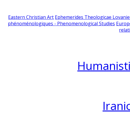
Eastern Christian Art
Ephemerides Theologicae Lovani
phénoménologiques - Phenomenological Studies
Europ
relat
Humanisti
Irani