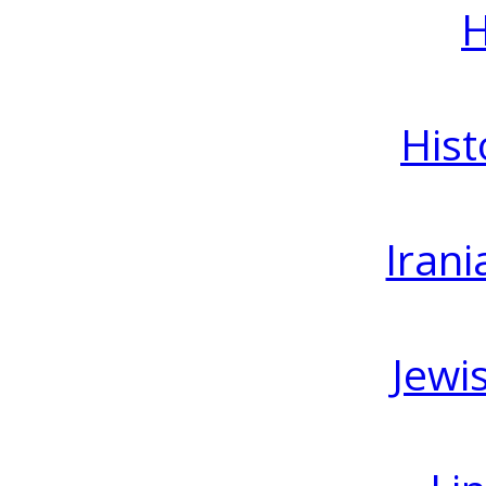
H
Hist
Irani
Jewi