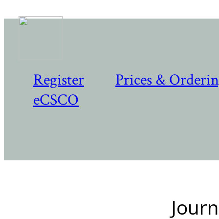
Register
Prices & Orderi
eCSCO
Journ