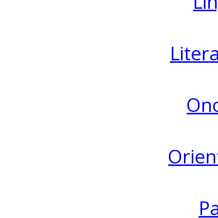
Lin
Liter
Ono
Orien
Pa