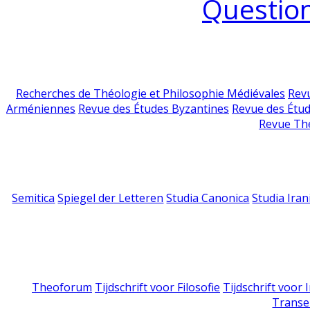
Question
Recherches de Théologie et Philosophie Médiévales
Revu
Arméniennes
Revue des Études Byzantines
Revue des Étu
Revue Th
Semitica
Spiegel der Letteren
Studia Canonica
Studia Iran
Theoforum
Tijdschrift voor Filosofie
Tijdschrift voor
Transe