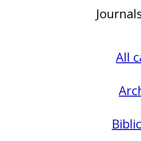
Journal
All 
Arc
Bibli