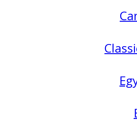
Ca
Classi
Eg