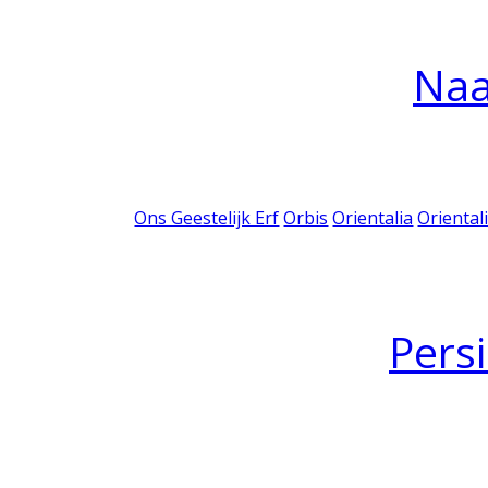
Na
Ons Geestelijk Erf
Orbis
Orientalia
Oriental
Pers