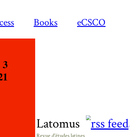
cess
Books
eCSCO
Latomus
?
Revue d'études latines