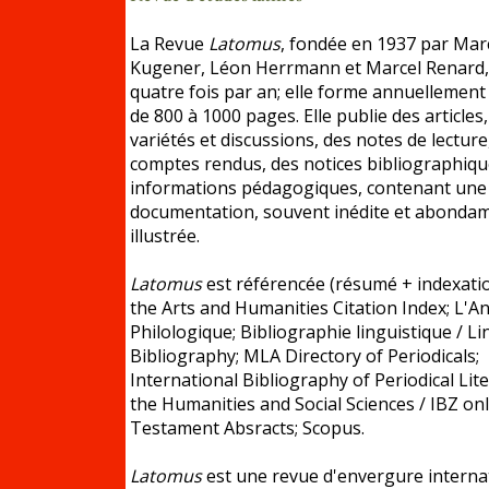
La Revue
Latomus
, fondée en 1937 par Mar
Kugener, Léon Herrmann et Marcel Renard,
quatre fois par an; elle forme annuellemen
de 800 à 1000 pages. Elle publie des articles
variétés et discussions, des notes de lecture
comptes rendus, des notices bibliographiqu
informations pédagogiques, contenant une 
documentation, souvent inédite et abond
illustrée.
Latomus
est référencée (résumé + indexati
the Arts and Humanities Citation Index; L'A
Philologique; Bibliographie linguistique / Li
Bibliography; MLA Directory of Periodicals;
International Bibliography of Periodical Lit
the Humanities and Social Sciences / IBZ on
Testament Absracts; Scopus.
Latomus
est une revue d'envergure interna