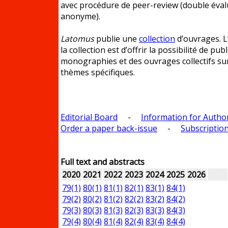
avec procédure de peer-review (double éval
anonyme).
Latomus
publie une
collection
d’ouvrages. L’
la collection est d’offrir la possibilité de pub
monographies et des ouvrages collectifs su
thèmes spécifiques.
Editorial Board
-
Information for Autho
Order a paper back-issue
-
Subscription
Full text and abstracts
2020
2021
2022
2023
2024
2025
2026
79(1)
80(1)
81(1)
82(1)
83(1)
84(1)
79(2)
80(2)
81(2)
82(2)
83(2)
84(2)
79(3)
80(3)
81(3)
82(3)
83(3)
84(3)
79(4)
80(4)
81(4)
82(4)
83(4)
84(4)