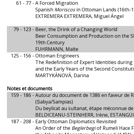
61 - 77 -
A Forced Migration
Spanish
Moriscos
in Ottoman Lands (16th-1
EXTREMERA EXTREMERA, Miguel Ángel
79 - 123 -
Beer, the Drink of a Changing World
Beer Consumption and Production on the Sh
19th Century
FUHRMANN, Malte
125 - 156 -
Ottoman Engineers
The Redefinition of Expert Identities during
and the Early Years of the Second Constitut
MARTYKÁNOVÁ, Darina
Notes et documents
159 - 186 -
Autour du document de 1386 en faveur de Ra
(Ṣabya/Sampias)
Du beylicat au sultanat, étape méconnue de
BELDICEANU-STEINHERR, Irène, ESTANGÜI
187 - 208 -
Early Ottoman Diplomatics Revisited
An Order of the
Beglerbegi
of Rumeli Hace Fi