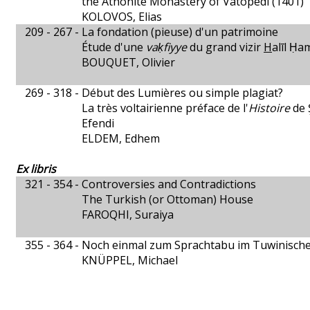
the Athonite Monastery of Vatopedi (1401)
KOLOVOS, Elias
209 - 267 -
La fondation (pieuse) d'un patrimoine
Étude d'une
vaḳfiyye
du grand vizir
H
alīl Ḥa
BOUQUET, Olivier
269 - 318 -
Début des Lumières ou simple plagiat?
La très voltairienne préface de l'
Histoire
de 
Efendi
ELDEM, Edhem
Ex libris
321 - 354 -
Controversies and Contradictions
The Turkish (or Ottoman) House
FAROQHI, Suraiya
355 - 364 -
Noch einmal zum Sprachtabu im Tuwinisch
KNÜPPEL, Michael