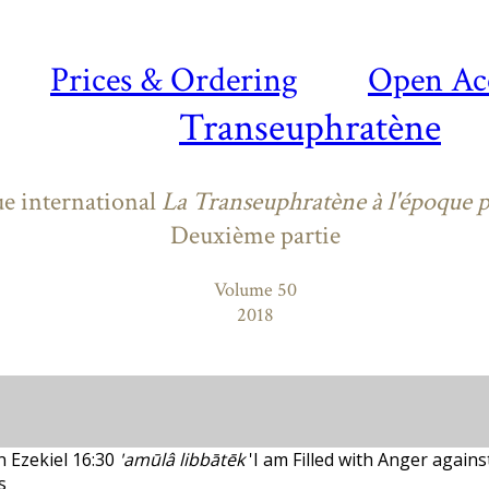
Prices & Ordering
Open Ac
Transeuphratène
e international
La Transeuphratène à l'époque pe
Deuxième partie
Volume 50
2018
n Ezekiel 16:30
'amūlâ libbātēk
'I am Filled with Anger agains
s