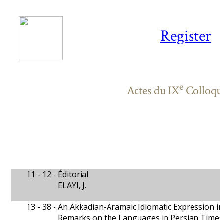
Register
e
Actes du IX
Colloqu
11 - 12 -
Éditorial
ELAYI, J.
13 - 38 -
An Akkadian-Aramaic Idiomatic Expression i
Remarks on the Languages in Persian Time