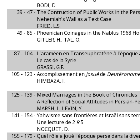
BODI, D.
39 - 47 -
The Contruction of Public Works in the Per
Nehemiah's Wall as a Text Case
FRIED, L.S.
49 - 85 -
Phoenician Coinages in the Nablus 1968 Ho
GITLER, H., TAL, O.
87 - 104 -
L'araméen en Transeuphratène à l'époque
Le cas de la Syrie
GRASSI, G.F.
105 - 123 -
Accomplissement en
Josué
de
Deutéronom
HIMBAZA, I.
125 - 139 -
Mixed Marriages in the Book of Chronicles
A Reflection of Social Attitudes in Persian-
MARSH, I., LEVIN, Y.
141 - 154 -
Yahwisme sans frontières et Israël sans terr
Une lecture de 2
R
5
NOCQUET, D.
155 - 179 -
Quel rôle a joué l'époque perse dans la diver