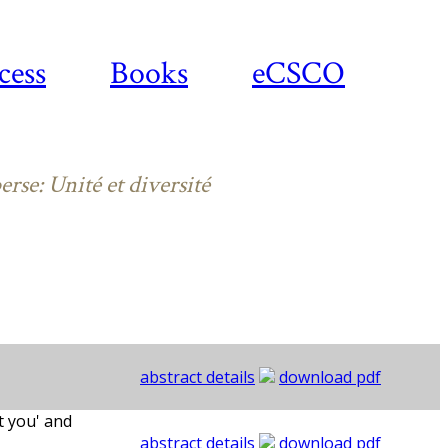
cess
Books
eCSCO
rse: Unité et diversité
abstract details
download pdf
t you' and
abstract details
download pdf