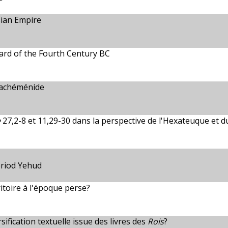
sian Empire
ard of the Fourth Century BC
 achéménide
e
27,2-8 et 11,29-30 dans la perspective de l'Hexateuque et 
Period Yehud
itoire à l'époque perse?
sification textuelle issue des livres des
Rois
?