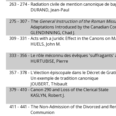
263 - 274 -
Radiation civile de mention canonique de b
DURAND, Jean-Paul
275 - 307 -
The
General Instruction of the Roman Miss
Adaptations Introduced by the Canadian Con
GLENDINNING, Chad J.
309 - 331 -
Acts with a Juridic Effect in the Canons on 
HUELS, John M.
333 - 356 -
Le rôle méconnu des évêques 'suffragants' a
HURTUBISE, Pierre
357 - 378 -
L'élection épiscopale dans le Décret de Grat
Un exemple de tradition canonique
JOUBERT, Thibault
379 - 410 -
Canon 290 and Loss of the Clerical State
KASLYN, Robert J.
411 - 441 -
The Non-Admission of the Divorced and Rem
Communion