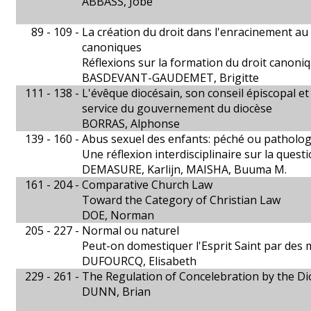
ABBASS, Jobe
89 - 109 -
La création du droit dans l'enracinement au
canoniques
Réflexions sur la formation du droit canoni
BASDEVANT-GAUDEMET, Brigitte
111 - 138 -
L'évêque diocésain, son conseil épiscopal et
service du gouvernement du diocèse
BORRAS, Alphonse
139 - 160 -
Abus sexuel des enfants: péché ou patholog
Une réflexion interdisciplinaire sur la quest
DEMASURE, Karlijn, MAISHA, Buuma M.
161 - 204 -
Comparative Church Law
Toward the Category of Christian Law
DOE, Norman
205 - 227 -
Normal ou naturel
Peut-on domestiquer l'Esprit Saint par des 
DUFOURCQ, Elisabeth
229 - 261 -
The Regulation of Concelebration by the D
DUNN, Brian