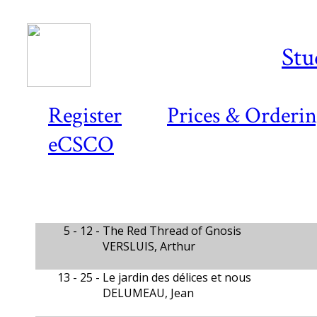
Stu
Register
Prices & Orderi
eCSCO
5 - 12 -
The Red Thread of Gnosis
VERSLUIS, Arthur
13 - 25 -
Le jardin des délices et nous
DELUMEAU, Jean