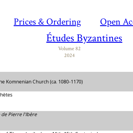
Prices & Ordering
Open Ac
Études Byzantines
Volume 82
2024
the Komnenian Church (ca. 1080-1170)
phètes
 de Pierre l'Ibère