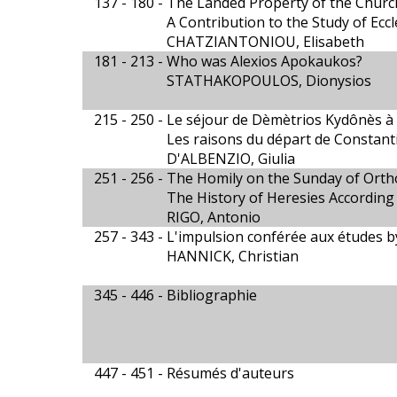
137 - 180 -
The Landed Property of the Church
A Contribution to the Study of Ecc
CHATZIANTONIOU, Elisabeth
181 - 213 -
Who was Alexios Apokaukos?
STATHAKOPOULOS, Dionysios
215 - 250 -
Le séjour de Dèmètrios Kydônès à
Les raisons du départ de Constan
D'ALBENZIO, Giulia
251 - 256 -
The Homily on the Sunday of Ortho
The History of Heresies According
RIGO, Antonio
257 - 343 -
L'impulsion conférée aux études b
HANNICK, Christian
345 - 446 -
Bibliographie
447 - 451 -
Résumés d'auteurs