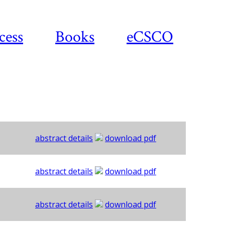
cess
Books
eCSCO
abstract details
download pdf
abstract details
download pdf
abstract details
download pdf