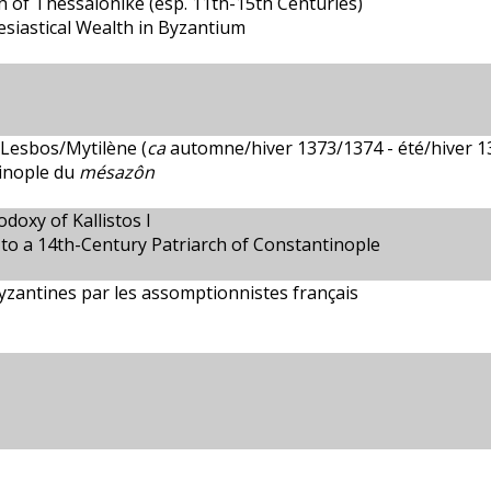
 of Thessalonike (esp. 11th-15th Centuries)
lesiastical Wealth in Byzantium
 Lesbos/Mytilène (
ca
automne/hiver 1373/1374 - été/hiver 1
tinople du
mésazôn
doxy of Kallistos I
 to a 14th-Century Patriarch of Constantinople
yzantines par les assomptionnistes français