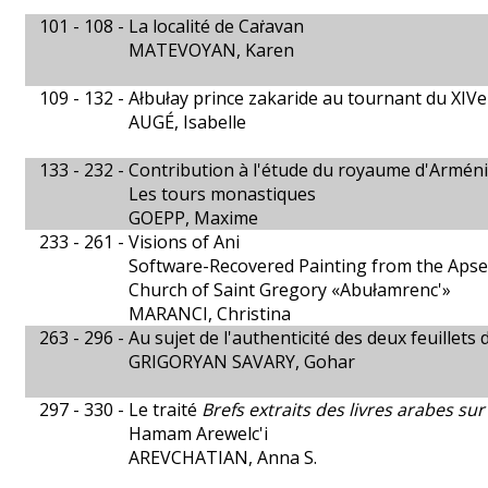
101 - 108 -
La localité de Caṙavan
MATEVOYAN, Karen
109 - 132 -
Ałbułay prince zakaride au tournant du XIVe 
AUGÉ, Isabelle
133 - 232 -
Contribution à l'étude du royaume d'Arménie
Les tours monastiques
GOEPP, Maxime
233 - 261 -
Visions of Ani
Software-Recovered Painting from the Apse 
Church of Saint Gregory «Abułamrenc'»
MARANCI, Christina
263 - 296 -
Au sujet de l'authenticité des deux feuillets 
GRIGORYAN SAVARY, Gohar
297 - 330 -
Le traité
Brefs extraits des livres arabes sur
Hamam Arewelc'i
AREVCHATIAN, Anna S.