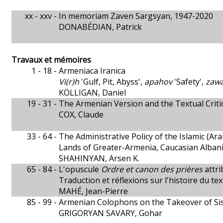
xx - xxv -
In memoriam Zaven Sargsyan, 1947-2020
DONABÉDIAN, Patrick
Travaux et mémoires
1 - 18 -
Armeniaca Iranica
Vi(r)h
'Gulf, Pit, Abyss',
apahov
'Safety',
zaw
KÖLLIGAN, Daniel
19 - 31 -
The Armenian Version and the Textual Criti
COX, Claude
33 - 64 -
The Administrative Policy of the Islamic (Ara
Lands of Greater-Armenia, Caucasian Albani
SHAHINYAN, Arsen K.
65 - 84 -
L'opuscule
Ordre et canon des prières
attri
Traduction et réflexions sur l'histoire du tex
MAHÉ, Jean-Pierre
85 - 99 -
Armenian Colophons on the Takeover of Sis
GRIGORYAN SAVARY, Gohar