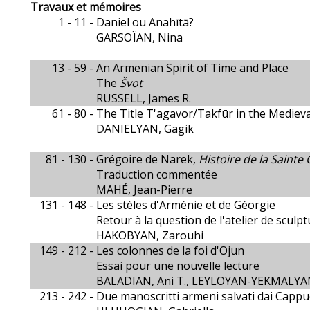
Travaux et mémoires
1 - 11 -
Daniel ou Anahītā?
GARSOÏAN, Nina
13 - 59 -
An Armenian Spirit of Time and Place
The
Švot
RUSSELL, James R.
61 - 80 -
The Title T'agavor/Takfūr in the Mediev
DANIELYAN, Gagik
81 - 130 -
Grégoire de Narek,
Histoire de la Sainte
Traduction commentée
MAHÉ, Jean-Pierre
131 - 148 -
Les stèles d'Arménie et de Géorgie
Retour à la question de l'atelier de scul
HAKOBYAN, Zarouhi
149 - 212 -
Les colonnes de la foi d'Ojun
Essai pour une nouvelle lecture
BALADIAN, Ani T., LEYLOYAN-YEKMALYA
213 - 242 -
Due manoscritti armeni salvati dai Cappu