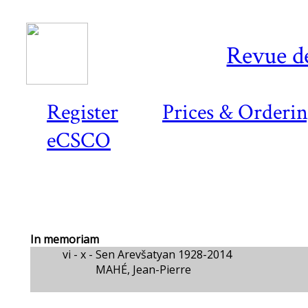
Revue d
Register
Prices & Orderi
eCSCO
In memoriam
vi - x -
Sen Arevšatyan 1928-2014
MAHÉ, Jean-Pierre