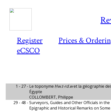
Re
Register
Prices & Orderi
eCSCO
1 - 27 -
Le toponyme
Ḥw.t-rd.w
et la géographie de
Égypte
COLLOMBERT, Philippe
29 - 48 -
Surveyors, Guides and Other Officials in th
Epigraphic and Historical Remarks on Some 