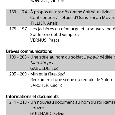
RONDOT, Vincent
159 - 174 -
À propos de
n
t
r nfr
comme épithète divine
Contribution à l'étude d'Osiris-roi au Moye
TILLIER, Anaïs
175 - 197 -
Les jachères du démiurge et la souverainet
Sur le concept d'«empire»
VERNUS, Pascal
Brèves communications
199 - 203 -
Une stèle au nom du soldat
Sa-pa-ïr
dédiée p
Men-kheper
GABOLDE, Luc
205 - 209 -
Min et la fête-
Sed
Réexamen d'une scène du temple de Soleb
LARCHER, Cédric
Informations et documents
211 - 213 -
Un nouveau document au nom du roi Ramsès 
Louvre
GUICHARD, Sylvie