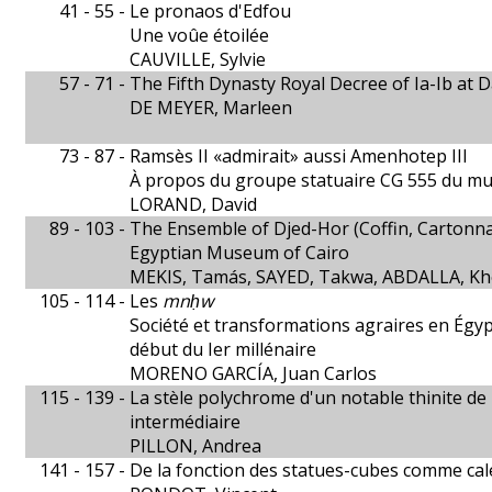
41 - 55 -
Le pronaos d'Edfou
Une voûe étoilée
CAUVILLE, Sylvie
57 - 71 -
The Fifth Dynasty Royal Decree of Ia-Ib at 
DE MEYER, Marleen
73 - 87 -
Ramsès II «admirait» aussi Amenhotep III
À propos du groupe statuaire CG 555 du mu
LORAND, David
89 - 103 -
The Ensemble of Djed-Hor (Coffin, Cartonn
Egyptian Museum of Cairo
MEKIS, Tamás, SAYED, Takwa, ABDALLA, Kh
105 - 114 -
Les
mnḥw
Société et transformations agraires en Égypte
début du Ier millénaire
MORENO GARCÍA, Juan Carlos
115 - 139 -
La stèle polychrome d'un notable thinite de
intermédiaire
PILLON, Andrea
141 - 157 -
De la fonction des statues-cubes comme cal