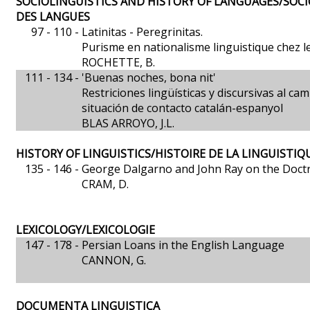
SOCIOLINGUISTICS AND HISTORY OF LANGUAGES/SOCI
DES LANGUES
97 - 110 -
Latinitas - Peregrinitas.
Purisme en nationalisme linguistique chez le
ROCHETTE, B.
111 - 134 -
'Buenas noches, bona nit'
Restriciones lingüísticas y discursivas al c
situación de contacto catalán-espanyol
BLAS ARROYO, J.L.
HISTORY OF LINGUISTICS/HISTOIRE DE LA LINGUISTIQ
135 - 146 -
George Dalgarno and John Ray on the Doctri
CRAM, D.
LEXICOLOGY/LEXICOLOGIE
147 - 178 -
Persian Loans in the English Language
CANNON, G.
DOCUMENTA LINGUISTICA