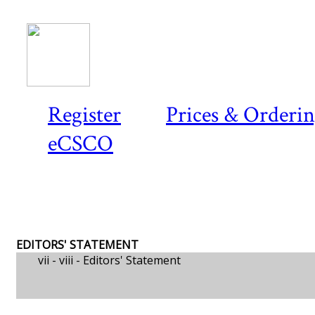
Register
Prices & Orderi
eCSCO
EDITORS' STATEMENT
vii - viii -
Editors' Statement