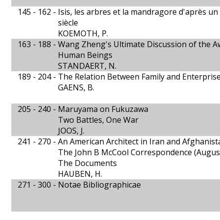
145 - 162 -
Isis, les arbres et la mandragore d'après un
siècle
KOEMOTH, P.
163 - 188 -
Wang Zheng's Ultimate Discussion of the A
Human Beings
STANDAERT, N.
189 - 204 -
The Relation Between Family and Enterprise
GAENS, B.
205 - 240 -
Maruyama on Fukuzawa
Two Battles, One War
JOOS, J.
241 - 270 -
An American Architect in Iran and Afghanist
The John B McCool Correspondence (August 
The Documents
HAUBEN, H.
271 - 300 -
Notae Bibliographicae