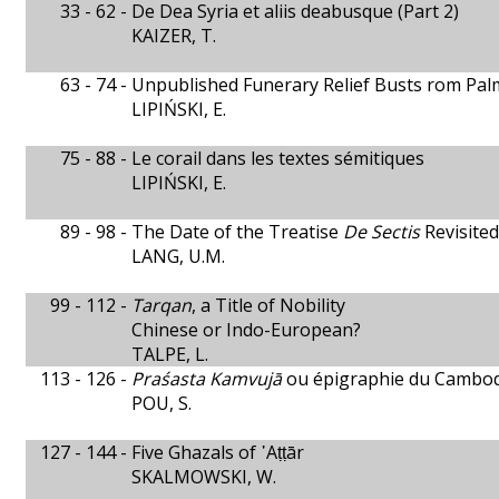
33 - 62 -
De Dea Syria et aliis deabusque (Part 2)
KAIZER, T.
63 - 74 -
Unpublished Funerary Relief Busts rom Pal
LIPIŃSKI, E.
75 - 88 -
Le corail dans les textes sémitiques
LIPIŃSKI, E.
89 - 98 -
The Date of the Treatise
De Sectis
Revisited
LANG, U.M.
99 - 112 -
Tarqan
, a Title of Nobility
Chinese or Indo-European?
TALPE, L.
113 - 126 -
Praśasta Kamvujā
ou épigraphie du Cambo
POU, S.
127 - 144 -
Five Ghazals of ῾Aṭṭār
SKALMOWSKI, W.