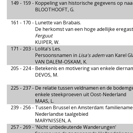
149 - 159 -
Koppeling van historische gegevens op na
BLOOTHOOFT, G.
161 - 170 -
Lunette van Brabais.
De herkomst van een hoge adellijke eregaste
Ferguut
KUIPER, W.
171 - 203 -
Lolita's Les.
Persoonsnamen in
Lisa's adem
van Karel Gl
VAN DALEM-OSKAM, K.
205 - 224 -
Betekenis en motivering van enkele dierna
DEVOS, M.
225 - 237 -
De relatie tussen veldnamen en de bodemge
enkele steekproeven uit Oost-Nederland
MAAS, L.
239 - 256 -
Tussen Brussel en Amsterdam: familienamen
Nederlandse taalgebied
MARYNISSEN, A.
257 - 269 -
'Nicht unbedeutende Wanderungen'