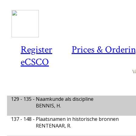
Register
Prices & Orderi
eCSCO
V
129 - 135 -
Naamkunde als discipline
BENNIS, H.
137 - 148 -
Plaatsnamen in historische bronnen
RENTENAAR, R.