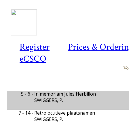
Register
Prices & Orderi
eCSCO
Vo
5 - 6 -
In memoriam Jules Herbillon
SWIGGERS, P.
7 - 14 -
Retrolocutieve plaatsnamen
SWIGGERS, P.