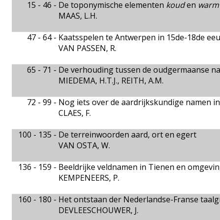
15 - 46 -
De toponymische elementen
koud
en
warm
MAAS, L.H.
47 - 64 -
Kaatsspelen te Antwerpen in 15de-18de eeu
VAN PASSEN, R.
65 - 71 -
De verhouding tussen de oudgermaanse 
MIEDEMA, H.T.J., REITH, A.M.
72 - 99 -
Nog iets over de aardrijkskundige namen in
CLAES, F.
100 - 135 -
De terreinwoorden aard, ort en egert
VAN OSTA, W.
136 - 159 -
Beeldrijke veldnamen in Tienen en omgevi
KEMPENEERS, P.
160 - 180 -
Het ontstaan der Nederlandse-Franse taalgr
DEVLEESCHOUWER, J.