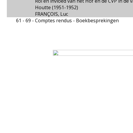
Rol en invloed van het Hof en de CVP in de 
Houtte (1951-1952)
FRANÇOIS, Luc
61 - 69 -
Comptes rendus - Boekbesprekingen