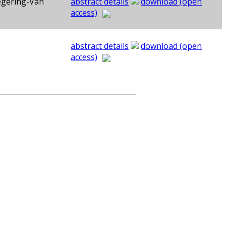
regering-Van
abstract details
download (open
access)
abstract details
download (open
access)