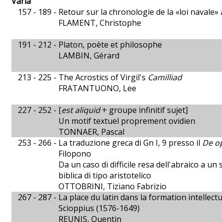
Varia
157 - 189 -
Retour sur la chronologie de la «loi navale
FLAMENT, Christophe
191 - 212 -
Platon, poète et philosophe
LAMBIN, Gérard
213 - 225 -
The Acrostics of Virgil's
Camilliad
FRATANTUONO, Lee
227 - 252 -
[
est aliquid
+ groupe infinitif sujet]
Un motif textuel proprement ovidien
TONNAER, Pascal
253 - 266 -
La traduzione greca di Gn I, 9 presso il
De op
Filopono
Da un caso di difficile resa dell'abraico a un
biblica di tipo aristotelico
OTTOBRINI, Tiziano Fabrizio
267 - 287 -
La place du latin dans la formation intellec
Scioppius (1576-1649)
REUNIS, Quentin