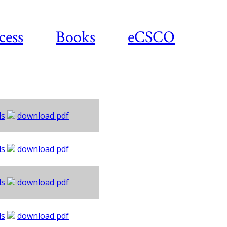
cess
Books
eCSCO
ls
download pdf
ls
download pdf
ls
download pdf
ls
download pdf