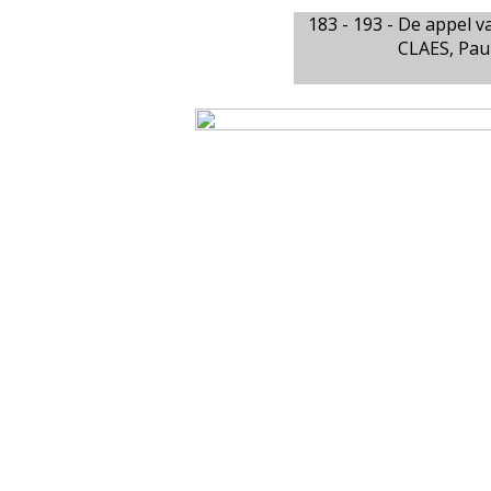
183 - 193 -
De appel v
CLAES, Pau