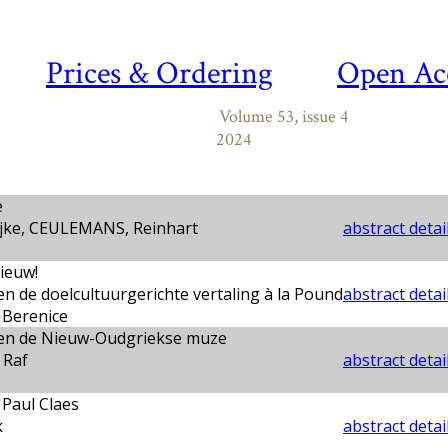
Prices & Ordering
Open Ac
Volume 53, issue 4
2024
e
jke, CEULEMANS, Reinhart
abstract detai
ieuw!
en de doelcultuurgerichte vertaling à la Pound
abstract detai
Berenice
 en de Nieuw-Oudgriekse muze
 Raf
abstract detai
 Paul Claes
k
abstract detai