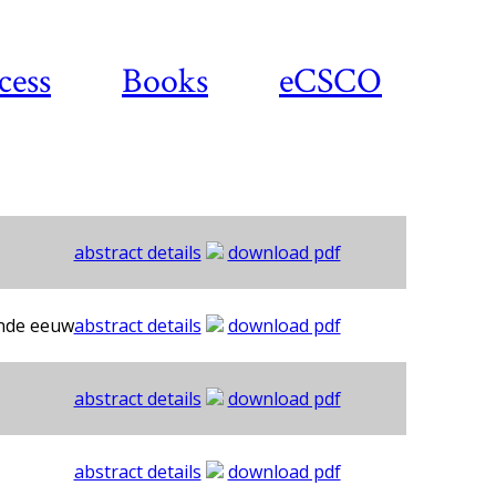
cess
Books
eCSCO
abstract details
download pdf
ende eeuw
abstract details
download pdf
abstract details
download pdf
abstract details
download pdf