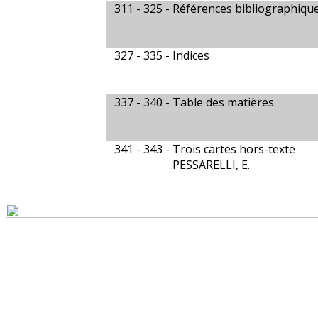
311 - 325 -
Références bibliographiqu
327 - 335 -
Indices
337 - 340 -
Table des matières
341 - 343 -
Trois cartes hors-texte
PESSARELLI, E.