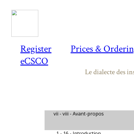
Register
Prices & Orderi
eCSCO
Le dialecte des i
vii - viii -
Avant-propos
1 - 16 -
Introduction