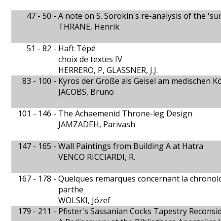
47 - 50 -
A note on S. Sorokin's re-analysis of the '
THRANE, Henrik
51 - 82 -
Haft Tépé
choix de textes IV
HERRERO, P, GLASSNER, J.J.
83 - 100 -
Kyros der Große als Geisel am medischen K
JACOBS, Bruno
101 - 146 -
The Achaemenid Throne-leg Design
JAMZADEH, Parivash
147 - 165 -
Wall Paintings from Building A at Hatra
VENCO RICCIARDI, R.
167 - 178 -
Quelques remarques concernant la chronolog
parthe
WOLSKI, Józef
179 - 211 -
Pfister's Sassanian Cocks Tapestry Reconsi