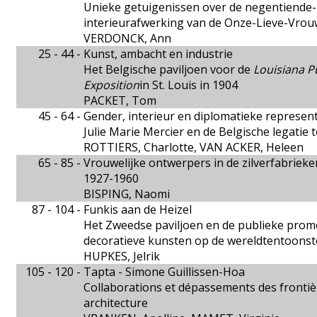
Unieke getuigenissen over de negentiende-
interieurafwerking van de Onze-Lieve-Vrou
VERDONCK, Ann
25 - 44 -
Kunst, ambacht en industrie
Het Belgische paviljoen voor de
Louisiana P
Exposition
in St. Louis in 1904
PACKET, Tom
45 - 64 -
Gender, interieur en diplomatieke represent
Julie Marie Mercier en de Belgische legatie t
ROTTIERS, Charlotte, VAN ACKER, Heleen
65 - 85 -
Vrouwelijke ontwerpers in de zilverfabrie
1927-1960
BISPING, Naomi
87 - 104 -
Funkis aan de Heizel
Het Zweedse paviljoen en de publieke promo
decoratieve kunsten op de wereldtentoonste
HUPKES, Jelrik
105 - 120 -
Tapta - Simone Guillissen-Hoa
Collaborations et dépassements des frontière
architecture