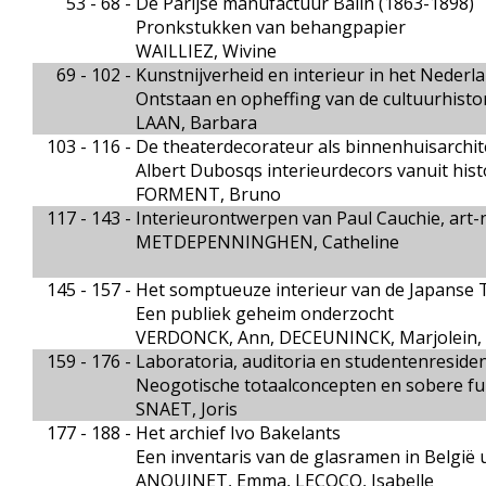
53 - 68 -
De Parijse manufactuur Balin (1863-1898)
Pronkstukken van behangpapier
WAILLIEZ, Wivine
69 - 102 -
Kunstnijverheid en interieur in het Nede
Ontstaan en opheffing van de cultuurhisto
LAAN, Barbara
103 - 116 -
De theaterdecorateur als binnenhuisarchit
Albert Dubosqs interieurdecors vanuit hist
FORMENT, Bruno
117 - 143 -
Interieurontwerpen van Paul Cauchie, art
METDEPENNINGHEN, Catheline
145 - 157 -
Het somptueuze interieur van de Japanse 
Een publiek geheim onderzocht
VERDONCK, Ann, DECEUNINCK, Marjolein, 
159 - 176 -
Laboratoria, auditoria en studentenresiden
Neogotische totaalconcepten en sobere fun
SNAET, Joris
177 - 188 -
Het archief Ivo Bakelants
Een inventaris van de glasramen in België 
ANQUINET, Emma, LECOCQ, Isabelle