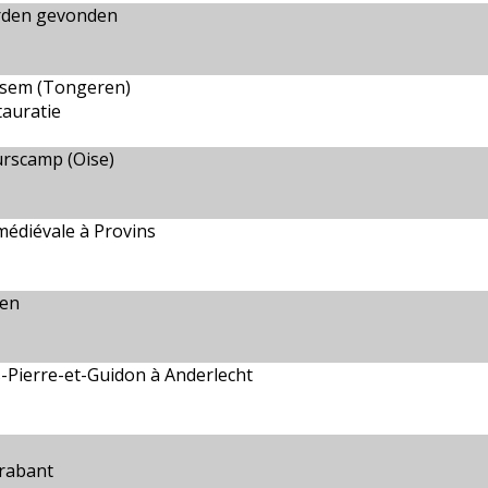
orden gevonden
ksem (Tongeren)
tauratie
urscamp (Oise)
 médiévale à Provins
wen
s-Pierre-et-Guidon à Anderlecht
Brabant