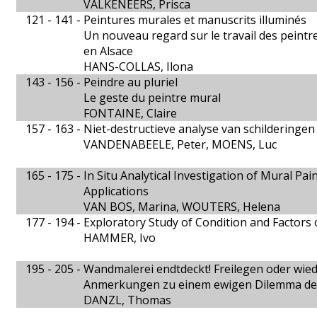
VALKENEERS, Prisca
121 - 141 -
Peintures murales et manuscrits illuminés
Un nouveau regard sur le travail des peintr
en Alsace
HANS-COLLAS, Ilona
143 - 156 -
Peindre au pluriel
Le geste du peintre mural
FONTAINE, Claire
157 - 163 -
Niet-destructieve analyse van schilderingen
VANDENABEELE, Peter, MOENS, Luc
165 - 175 -
In Situ Analytical Investigation of Mural P
Applications
VAN BOS, Marina, WOUTERS, Helena
177 - 194 -
Exploratory Study of Condition and Factors 
HAMMER, Ivo
195 - 205 -
Wandmalerei endtdeckt! Freilegen oder wie
Anmerkungen zu einem ewigen Dilemma de
DANZL, Thomas