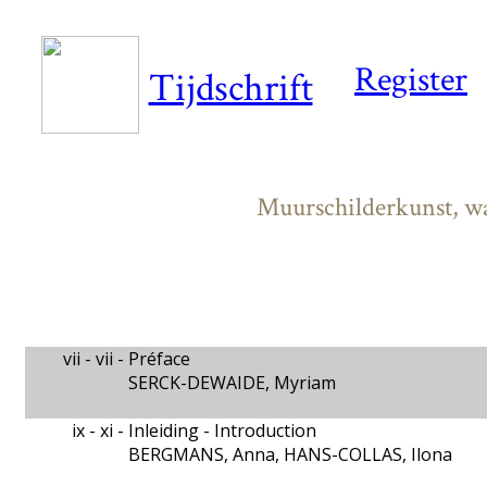
Register
Tijdschrift
Muurschilderkunst, wa
vii - vii -
Préface
SERCK-DEWAIDE, Myriam
ix - xi -
Inleiding - Introduction
BERGMANS, Anna, HANS-COLLAS, Ilona