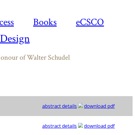
cess
Books
eCSCO
 Design
Honour of Walter Schudel
abstract details
download pdf
abstract details
download pdf