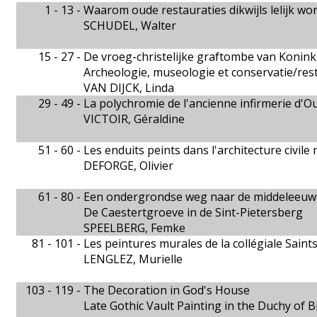
1 - 13 -
Waarom oude restauraties dikwijls lelijk w
SCHUDEL, Walter
15 - 27 -
De vroeg-christelijke graftombe van Konin
Archeologie, museologie et conservatie/res
VAN DIJCK, Linda
29 - 49 -
La polychromie de l'ancienne infirmerie d'O
VICTOIR, Géraldine
51 - 60 -
Les enduits peints dans l'architecture civile
DEFORGE, Olivier
61 - 80 -
Een ondergrondse weg naar de middeleeu
De Caestertgroeve in de Sint-Pietersberg
SPEELBERG, Femke
81 - 101 -
Les peintures murales de la collégiale Saint
LENGLEZ, Murielle
103 - 119 -
The Decoration in God's House
Late Gothic Vault Painting in the Duchy of 