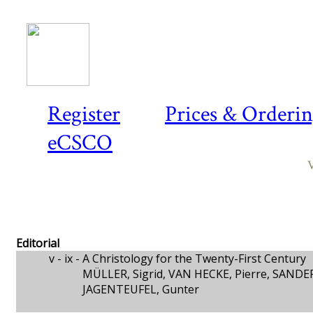
Register
Prices & Orderi
eCSCO
V
Editorial
v - ix -
A Christology for the Twenty-First Century
MÜLLER, Sigrid, VAN HECKE, Pierre, SANDE
JAGENTEUFEL, Gunter