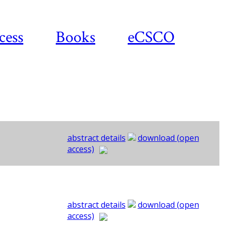
cess
Books
eCSCO
abstract details
download (open
access)
abstract details
download (open
access)