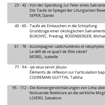
23 - 42 -
Von der Spendung zur Feier eines Sakram
Die Taufe im Spiegel der Liturgischen Bew
SEPER, Daniel
43 - 60 -
Taufe als Eintauchen in die Schöpfung
Grundzüge einer ökologischen Sakrament
BUKOVEC, Predrag, ROSENBERGER, Michae
61 - 76 -
Accompagner catéchumènes et néophytes 
Le défi de ce quart de XXIe siècle?
MOREL, Isabelle
77 - 94 -
«Je veux servir Jésus»
Éléments de réflexion sur l'articulation bap
COOREMAN-GUITTIN, Talitha
95 - 112 -
Die Konvergenzerklärungen von Lima über 
Nottuende Relektüre an die wirkliche Mögli
LOIERO, Salvatore