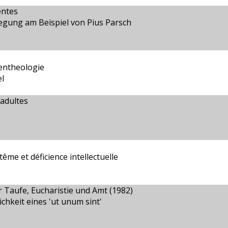
entes
egung am Beispiel von Pius Parsch
entheologie
l
adultes
tême et déficience intellectuelle
Taufe, Eucharistie und Amt (1982)
chkeit eines 'ut unum sint'