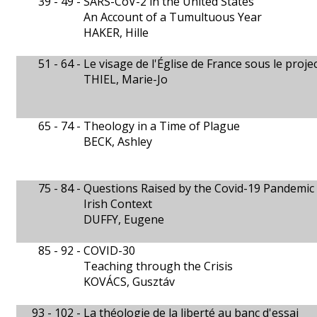
39 - 49 -
SARS-CoV-2 in the United States
An Account of a Tumultuous Year
HAKER, Hille
51 - 64 -
Le visage de l'Église de France sous le proje
THIEL, Marie-Jo
65 - 74 -
Theology in a Time of Plague
BECK, Ashley
75 - 84 -
Questions Raised by the Covid-19 Pandemic fo
Irish Context
DUFFY, Eugene
85 - 92 -
COVID-30
Teaching through the Crisis
KOVÁCS, Gusztáv
93 - 102 -
La théologie de la liberté au banc d'essai