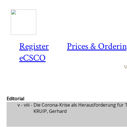
Register
Prices & Orderi
eCSCO
V
Editorial
v - viii -
Die Corona-Krise als Herausforderung für 
KRUIP, Gerhard