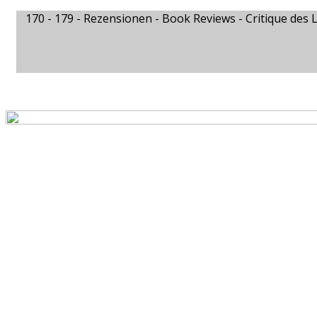
170 - 179 -
Rezensionen - Book Reviews - Critique des L