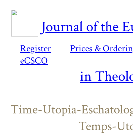
Journal of the 
Register
Prices & Orderi
eCSCO
in Theol
Time-Utopia-Eschatology
Temps-Uto