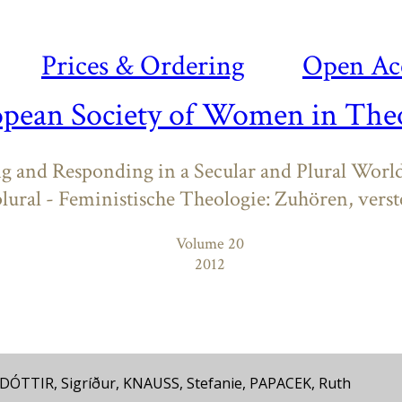
Prices & Ordering
Open Ac
opean Society of Women in Theo
g and Responding in a Secular and Plural World 
lural - Feministische Theologie: Zuhören, vers
Volume 20
2012
TTIR, Sigríður, KNAUSS, Stefanie, PAPACEK, Ruth