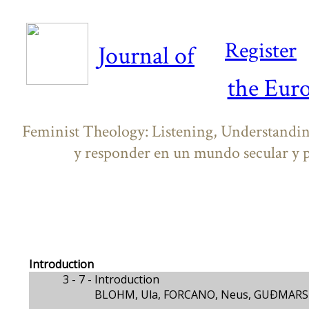
Register
Journal of
the Eur
Feminist Theology: Listening, Understandin
y responder en un mundo secular y p
Introduction
3 - 7 -
Introduction
BLOHM, Ula, FORCANO, Neus, GUÐMARSDÓ