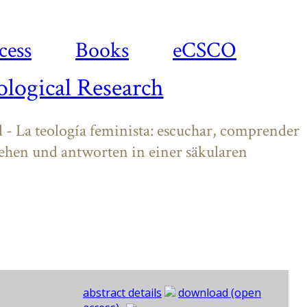
cess
Books
eCSCO
logical Research
- La teología feminista: escuchar, comprender
tehen und antworten in einer säkularen
abstract details
download (open