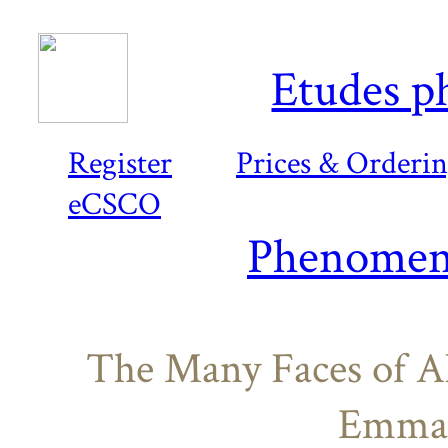
Etudes p
Register
Prices & Orderi
eCSCO
Phenomeno
The Many Faces of Al
Emman