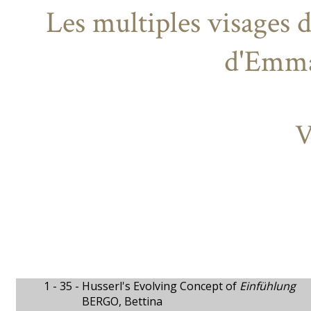
Les multiples visages d
d'Emma
V
1 - 35 -
Husserl's Evolving Concept of
Einfühlung
BERGO, Bettina