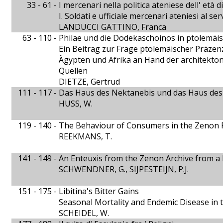
33 - 61 -
I mercenari nella politica ateniese dell' età 
I. Soldati e ufficiale mercenari ateniesi al ser
LANDUCCI GATTINO, Franca
63 - 110 -
Philae und die Dodekaschoinos in ptolemäis
Ein Beitrag zur Frage ptolemäischer Präzen
Ägypten und Afrika an Hand der architekto
Quellen
DIETZE, Gertrud
111 - 117 -
Das Haus des Nektanebis und das Haus des
HUSS, W.
119 - 140 -
The Behaviour of Consumers in the Zenon 
REEKMANS, T.
141 - 149 -
An Enteuxis from the Zenon Archive from a F
SCHWENDNER, G., SIJPESTEIJN, P.J.
151 - 175 -
Libitina's Bitter Gains
Seasonal Mortality and Endemic Disease in 
SCHEIDEL, W.