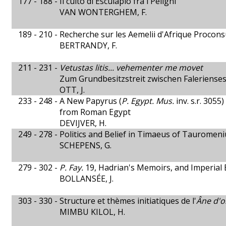
177 - 188 -
Il culto di Esculapio fra i Peligni
VAN WONTERGHEM, F.
189 - 210 -
Recherche sur les Aemelii d'Afrique Procons
BERTRANDY, F.
211 - 231 -
Vetustas litis... vehementer me movet
Zum Grundbesitzstreit zwischen Falerienses
OTT, J.
233 - 248 -
A New Papyrus (
P. Egypt. Mus.
inv. s.r. 3055
from Roman Egypt
DEVIJVER, H.
249 - 278 -
Politics and Belief in Timaeus of Tauromen
SCHEPENS, G.
279 - 302 -
P. Fay.
19, Hadrian's Memoirs, and Imperial
BOLLANSÉE, J.
303 - 330 -
Structure et thèmes initiatiques de l'
Âne d'o
MIMBU KILOL, H.